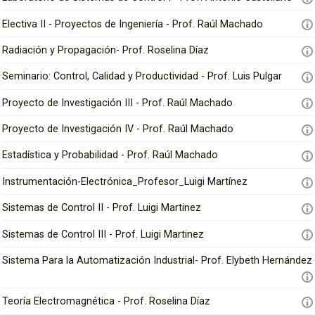
i
i
p
Electiva II - Proyectos de Ingeniería - Prof. Raúl Machado
a
a
l
Radiación y Propagación- Prof. Roselina Díaz
U
d
Seminario: Control, Calidad y Productividad - Prof. Luis Pulgar
e
Proyecto de Investigación III - Prof. Raúl Machado
f
Proyecto de Investigación IV - Prof. Raúl Machado
a
Estadística y Probabilidad - Prof. Raúl Machado
Instrumentación-Electrónica_Profesor_Luigi Martínez
Sistemas de Control II - Prof. Luigi Martinez
Sistemas de Control III - Prof. Luigi Martinez
Sistema Para la Automatización Industrial- Prof. Elybeth Hernández
Teoría Electromagnética - Prof. Roselina Díaz