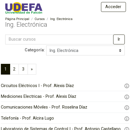
S
E
Acceder
a
s
l
Página Principal
Cursos
Ing. Electrónica
t
t
Ing. Electrónica
a
u
a
Buscar
d
l
Ir
cursos
c
i
Categoría:
o
o
n
s
t
1
2
3
»
e
a
(
S
n
D
a
i
i
Circuitos Eléctricos I - Prof. Alexis Díaz
i
c
g
d
t
u
o
s
Mediciones Electricas - Prof. Alexis Díaz
u
i
p
t
a
e
r
Comunicaciones Móviles - Prof. Roselina Díaz
a
l
n
i
)
t
Telefonía - Prof. Alcira Lugo
n
n
e
c
c
Laboratorio de Sistemas de Control I - Prof. Antonio Castellano