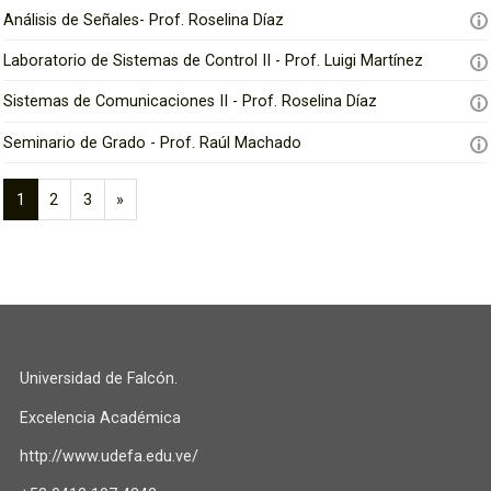
Análisis de Señales- Prof. Roselina Díaz
Laboratorio de Sistemas de Control II - Prof. Luigi Martínez
Sistemas de Comunicaciones II - Prof. Roselina Díaz
Seminario de Grado - Prof. Raúl Machado
1
2
3
»
(
S
a
i
c
g
t
u
u
i
a
e
l
n
Universidad de Falcón.
)
t
e
Excelencia Académica
http://www.udefa.edu.ve/