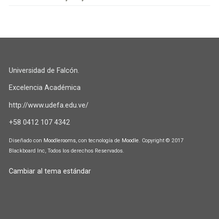
i
i
p
a
a
l
U
d
e
Universidad de Falcón.
f
Excelencia Académica
a
http://www.udefa.edu.ve/
+58 0412 107 4342
Diseñado con
Moodlerooms
, con tecnología de
Moodle
. Copyright © 2017
Blackboard Inc, Todos los derechos Reservados.
Cambiar al tema estándar