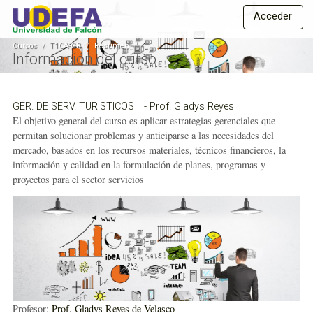
S
E
Acceder
a
s
l
Cursos
T1CA-GR
Resumen
t
t
Información del curso
a
u
a
d
l
GER. DE SERV. TURISTICOS II - Prof. Gladys Reyes
c
i
El objetivo general del curso es aplicar estrategias gerenciales que
o
o
permitan solucionar problemas y anticiparse a las necesidades del
n
mercado, basados en los recursos materiales, técnicos financieros, la
s
t
información y calidad en la formulación de planes, programas y
e
a
proyectos para el sector servicios
n
D
i
i
d
o
s
p
t
r
a
i
n
n
c
c
Profesor:
Prof. Gladys Reyes de Velasco