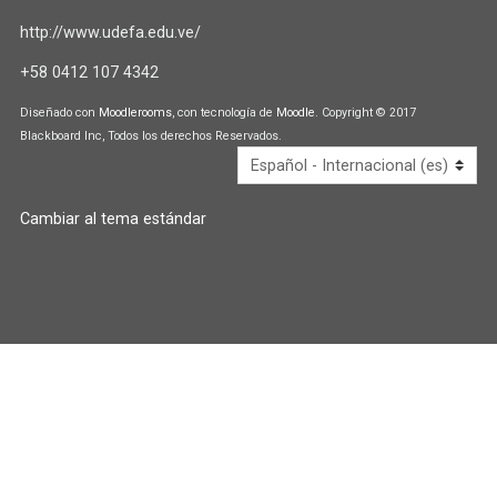
i
i
p
http://www.udefa.edu.ve/
a
a
+58 0412 107 4342
l
U
d
Diseñado con
Moodlerooms
, con tecnología de
Moodle
. Copyright © 2017
Blackboard Inc, Todos los derechos Reservados.
e
f
a
Cambiar al tema estándar