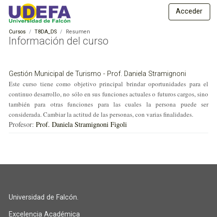
S
E
Acceder
a
s
l
Cursos
T8DA_DS
Resumen
t
t
Información del curso
a
u
a
d
l
Gestión Municipal de Turismo - Prof. Daniela Stramignoni
c
i
Este curso tiene como objetivo principal brindar oportunidades para el
o
o
continuo desarrollo, no sólo en sus funciones actuales o futuros cargos, sino
n
también para otras funciones para las cuales la persona puede ser
s
t
considerada. Cambiar la actitud de las personas, con varias finalidades.
e
a
Profesor:
Prof. Daniela Stramignoni Figoli
n
D
i
i
d
o
s
p
t
r
a
i
Universidad de Falcón.
n
n
c
c
Excelencia Académica