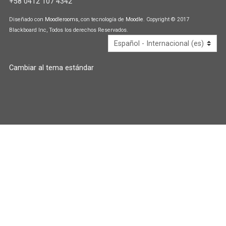
+58 0412 107 4342
i
i
p
Diseñado con
Moodlerooms
, con tecnología de
Moodle
. Copyright © 2017
a
a
Blackboard Inc, Todos los derechos Reservados.
l
U
d
e
Cambiar al tema estándar
f
a