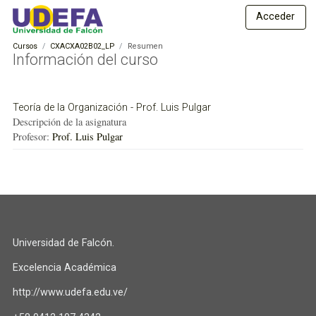
S
E
Acceder
a
s
l
Cursos
CXACXA02B02_LP
Resumen
t
t
Información del curso
a
u
a
d
l
Teoría de la Organización - Prof. Luis Pulgar
c
i
Descripción de la asignatura
o
o
Profesor:
Prof. Luis Pulgar
n
s
t
e
a
n
D
i
i
d
o
s
Universidad de Falcón.
p
t
r
Excelencia Académica
a
i
n
n
http://www.udefa.edu.ve/
c
c