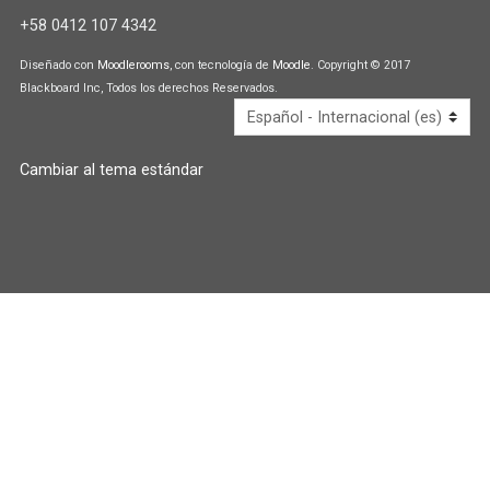
i
i
+58 0412 107 4342
p
a
a
Diseñado con
Moodlerooms
, con tecnología de
Moodle
. Copyright © 2017
l
U
Blackboard Inc, Todos los derechos Reservados.
d
e
Cambiar al tema estándar
f
a