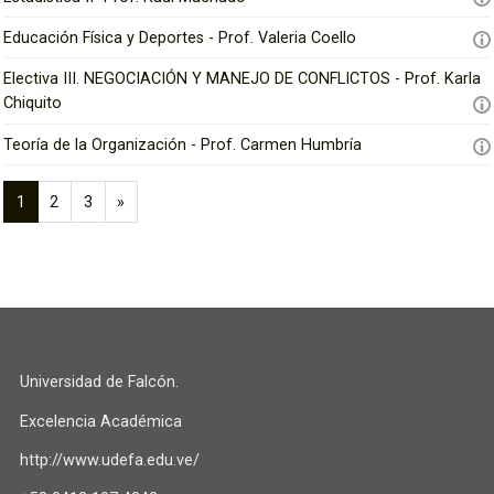
Educación Física y Deportes - Prof. Valeria Coello
Electiva III. NEGOCIACIÓN Y MANEJO DE CONFLICTOS - Prof. Karla
Chiquito
Teoría de la Organización - Prof. Carmen Humbría
1
2
3
»
(
S
a
i
c
g
t
u
u
i
a
e
l
n
Universidad de Falcón.
)
t
e
Excelencia Académica
http://www.udefa.edu.ve/