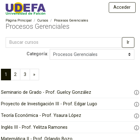
S
E
Acceder
a
s
l
Página Principal
Cursos
Procesos Gerenciales
t
t
Procesos Gerenciales
a
u
a
Buscar
d
l
Ir
cursos
c
i
Categoría:
o
o
n
s
t
1
2
3
»
e
a
(
S
n
D
a
i
i
Seminario de Grado - Prof. Guelcy González
i
c
g
d
t
u
o
s
Proyecto de Investigación III - Prof. Edgar Lugo
u
i
p
t
a
e
r
Teoría Económica - Prof. Ysaura López
a
l
n
i
)
t
Inglés III - Prof. Yelitza Ramones
n
n
e
c
c
Matemática II - Prof. Orlando Bozo