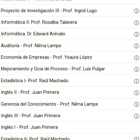
i
i
p
Proyecto de Investigación III - Prof. Ingrid Lugo
a
a
l
Informática II. Prof. Rosalba Talavera
U
d
Informática. Dr. Edward Arévalo
e
Auditoría - Prof. Nilma Lampe
f
Economía de Empresas - Prof. Ysaura López
a
Mejoramiento y Gcia de Proceso - Prof. Luis Pulgar
Estadística I- Prof. Raúl Machado
Inglés II - Prof. Juan Primera
Gerencia del Conocimiento - Prof. Nilma Lampe
Inglés III - Prof. Juan Primera
Inglés I - Prof. Juan Primera
Estadistica II- Prof. Raúl Machado